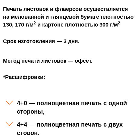
согласие на любые способы обработки
Печать листовок и флаерсов осуществляется
своих персональных данных, включая
на мелованной и глянцевой бумаге плотностью
любое действие (операцию) или
2
2
130, 170 г/м
и картоне плотностью 300 г/м
совокупность действий (операций),
совершаемых с использованием средств
Срок изготовления — 3 дня.
автоматизации или без использования
таких средств с персональными данными, в
том числе сбор, запись, систематизацию,
Метод печати листовок — офсет.
накопление, хранение, уточнение
(обновление, изменение), извлечение,
*Расшифровки:
использование, передачу
(распространение, предоставление,
доступ), обезличивание, блокирование,
удаление, уничтожение данных.
4+0 — полноцветная печать с одной
Обработка персональных данных
стороны,
Пользователя осуществляется с
4+4 — полноцветная печать с двух
соблюдением федерального закона от 27
июля 2006 года № 152-ФЗ «О персональных
сторон,