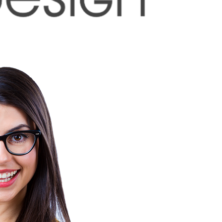
ки информации на социальных 
 с социальными медиа платформами, такими как:
ерпывающим и может изменяться по инициативе Компании.
информацию Пользователя используя прикладной программный 
й политики конфиденциальности и части 10 статьи 6 федеральн
ботку информации, опубликованной на сайте социальной сети,
подключиться к этим платформам»
ойки Конфиденциальности в Социальной сети, Пользователь м