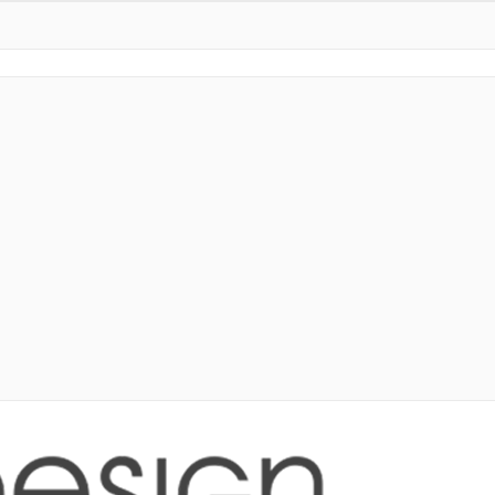
еристики, информацию о широте/долготе.
спользована Компанией исключительно в следующих целях:
льзование Сервиса;
ключенным договорам с Партнерами, включая предоставление
ых Пользователя (данные, доступные неограниченному кругу л
лях.
тистических и иных исследований/опросов на основе общедос
рамках исполнения обязательств по заключенным с ним догов
и в связи с использованием Сервиса
ных для таргетинга рекламных и/или информационных материал
мпанией оборудованию Пользователя и оборудованием Пользо
льзователю персонализированных Услуг третьих лиц, для тарг
едиа платформах, с которыми взаимодействует Пользователь.
ать эту информацию третьим лицам для целей, описанных выше