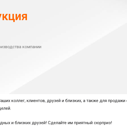
ие Сервисов Компании, Пользователь обязан ознакомиться с 
в том числе Регистрация в сервисе, нажатие кнопки “Разреши
укция
. 435 и 438 Гражданского кодекса РФ является принятием (акце
теля с указанными в настоящей Политике условиями обработк
 несогласия с этими условиями Пользователь должен воздержат
ь дает бессрочное безотзывное письменное согласие на любы
оизводства компании
операцию) или совокупность действий (операций), совершаемы
ия таких средств с персональными данными, в том числе сбор, 
зменение), извлечение, использование, передачу (распространен
ение, уничтожение данных.
льзователя осуществляется с соблюдением федерального зако
ативно-правовых актов, регулирующих защиту персональных да
, касающиеся расовой принадлежности, политических взглядо
ших коллег, клиентов, друзей и близких, а также для продажи
тимной жизни не получаются и не обрабатываются.
целей.
и 6 Федерального закона Российской Федерации «О персональны
ия договора, стороной которого либо выгодоприобретателе
дных и близких друзей! Сделайте им приятный сюрприз!
ных, а также для заключения договора по инициативе субъект