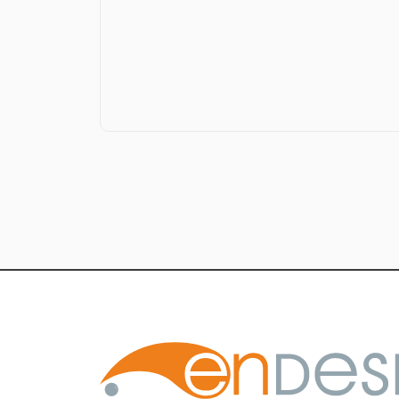
Партнеры связаны соглашениями
в коммерческих целях, предусм
Передаваемые данные могут вк
6. Уведомления. Сог
Настоящим Пользователь дает согл
электронных средств для заключен
электронных записей для хранения
телефонной, факсимильной, подвиж
7. Ограничение отве
Настоящая Политика применима тол
несет ответственность за обработк
Компания не проверяет достоверно
дееспособность. Однако Компания 
информацию и поддерживает эту ин