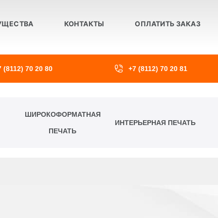
оглашение
УЩЕСТВА
КОНТАКТЫ
ОПЛАТИТЬ ЗАКАЗ
согласиться
 данных
7 (8112) 70 20 80
+7 (8112) 70 20 81
обработки данных (далее — Политика) действует в отношении
у – Компания, ОГРН 1136027001296, ИНН: 6027147971, юридиче
, офис 1001) может получить о Пользователе во время использо
 и договоров с Пользователем.
ШИРОКОФОРМАТНАЯ
ИНТЕРЬЕРНАЯ ПЕЧАТЬ
ПЕЧАТЬ
ет безоговорочное согласие Пользователя с настоящей Полит
 в случае несогласия с этими условиями Пользователь должен
ли доступна в Интернет по адресу:
https://print.endesign.ru/priva