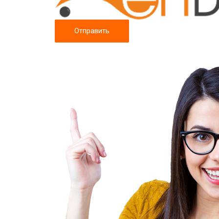
4. Порядок обработ
Компания осуществляет интеграцию
Одноклассники (https://ok.ru/),
Вк (https://www.vk.com/),
МойМир (https://my.mail.ru/),
Twitter (https://twitter.com/),
Telegram (https://telegram.org/).
Список вебсайтов не является исч
Компания получает общедоступную 
соответствии с условиями настояще
ФЗ «О персональных данных».
Пользователь соглашается на обра
действий:
«разрешая приложениям Компании 
Использую свои собственные настр