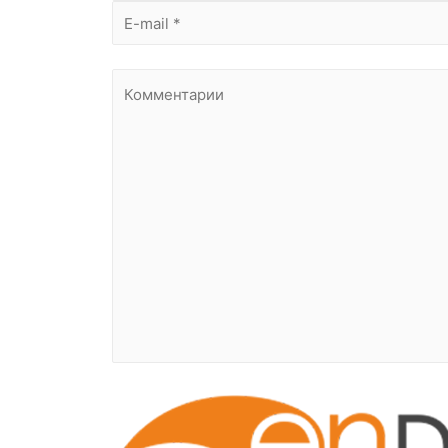
специфические настройки и характ
3. Цели обработки
Персональная информация будет и
Заключения Соглашения на испо
Исполнения обязательств по за
характера;
Определение общедоступных данн
числе в различных рекламных це
Проведение маркетинговых, ста
Идентификации Пользователя в 
Оказания технической поддержк
Использование обезличенных дан
Файлы cookie, передаваемые Ко
Компании для предоставления По
сбора данных, на социальных м
Компания может хранить и передав