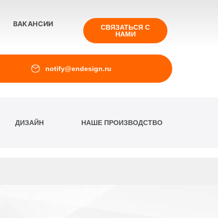
ВАКАНСИИ
СВЯЗАТЬСЯ С
НАМИ
notify@endesign.ru
 всей информации, которую ООО
ский адрес: 180014, Псковская обл,
вания им Вебсайта («Сервиса»), и в ходе
ДИЗАЙН
НАШЕ ПРОИЗВОДСТВО
икой и указанными в ней условиями
 воздержаться от использования
cy-policy.