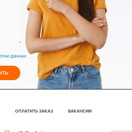
вать персональные данные Пользователя
ых уведомлений
 настоящему Соглашения; а также 6.1.2.
отки данных
зованием Пользователем Сайта.
информационных сообщений.
иса. Компания не контролирует и не
, и не имеет возможности оценивать его
Ы
ОПЛАТИТЬ ЗАКАЗ
ВАКАНСИИ
ю и достаточную персональную