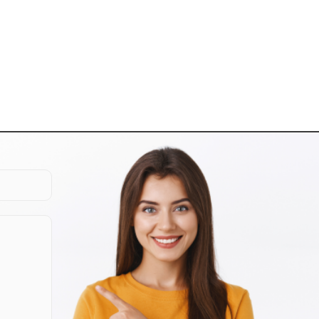
миться с Политикой Конфиденциальности
 общедоступной неограниченному кругу
случаях:
телем настроек используемого Сервиса,
редаваться Партнерам Компании
роцесса заключения договора.
новленной законодательством процедуры;
пании. В случае, сделки о слиянии, или
у) по сделка.