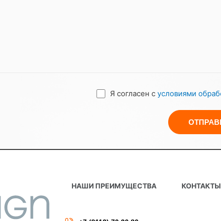
 о конфиденциальности с Компанией и имеют права использо
отренных настоящей Политикой.
лючать только общедоступную информацию.
ласие на получение электронн
асие на использование:
ия данного Соглашения и предоставления любых уведомлений по
Я согласен с
условиями обраб
 информации, связанной с настоящим Соглашением, или исполь
ной радиотелефонной связи, в целях получения рекламных и 
тственности
ько к информации, обрабатываемой в ходе использования Серв
у информации сайтами третьих лиц.
сть персональной информации, предоставляемой Пользователем
НАШИ ПРЕИМУЩЕСТВА
КОНТАКТ
исходит из того, что Пользователь предоставляет достоверну
формацию в актуальном состоянии.