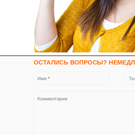
управления отображением информац
соответствующей социальной сети.
Компания может хранить и использ
5. Условия передачи
Пользователь соглашается с тем, ч
лиц и не является конфиденциально
ОСТАЛИСЬ ВОПРОСЫ? НЕМЕДЛ
Компания вправе передать персона
Пользователь выразил свое согл
не ограничивающих предоставле
При использовании Пользовате
(Поставщикам), которые предос
Передача предусмотрена россий
Персональная и обезличенная инфор
продажи активов, Персональная ин
.Условия передачи персональной и