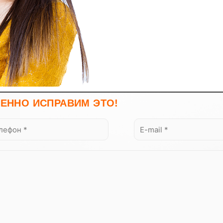
ии такого род. Пользователь обязан самостоятельно ознако
овать эту информацию для целей, описанных выше.
 третьим лицам
то определённая часть его персональной информации является
й.
ЕННО ИСПРАВИМ ЭТО!
льную информацию Пользователя третьим лицам в следующих 
асие на такие действия, включая случаи применения Пользова
ние информации определенному кругу лиц;
лем Сервиса персональная информация Пользователя может пе
тавляют услуги Пользователям для целей в целях упрощения п
ским или иным применимым законодательством в рамках уста
мация, рассматривается в качестве нематериального актива Ком
формация может быть передана выгодоприобретателю (Партнер
нформации третьим лицам: