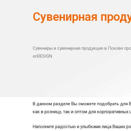
Перед тем как начать использован
Использование Сервисов Компании (
Сувенирная прод
или аналогичной, что по смыслу ст
безоговорочное согласие Пользова
получение файлов cookie; в случае
Заключая Соглашение Пользовател
Сувениры и сувенирная продукция в Пскове пр
данных, включая любое действие (
enDESIGN.
автоматизации или без использован
хранение, уточнение (обновление, и
обезличивание, блокирование, удал
Обработка персональных данных По
персональных данных» и иных норм
Персональные данные Пользователя
В данном разделе Вы сможете подобрать для Ва
убеждений, состояния здоровья, ин
как в розницу, так и оптом для корпоративных 
Исходя из пункта 5 части 1 стать
данных необходима для исполнен
Наполните радостью и улыбками лица Ваших ро
является субъект персональных дан