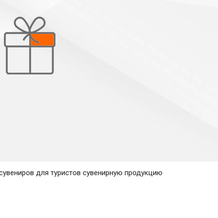
настоящей Политикой конфиденциальности.
ть данному сайту обрабатывать данные”
птом) данной Политики) означает
и его персональной информации и
ься от использования Сервисов.
е способы обработки своих персональных
Отказаться
Согласен
х с использованием средств
запись, систематизацию, накопление,
ие, предоставление, доступ),
на от 27 июля 2006 года № 152-ФЗ «О
нных.
в, религиозных и философских
 сувениров для туристов сувенирную продукцию
х данных», обработка персональных
м или поручителем по которому
а персональных данных или договора, по