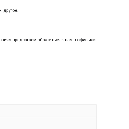
. другое.
рую обрабатывает
аниям предлагаем обратиться к нам в офис или
трого соблюдая и следуя принципам
 информации:
ченному кругу лиц при регистрации на
с учетом настроек социальных медиа
 контента: комментарии, аудио и
я Сервису в процессе использования
сле IP-адрес, данные файлов cookie,
ступ к Сервисам), технические
время доступа к Сервису, адреса
е устройство Пользователя, его