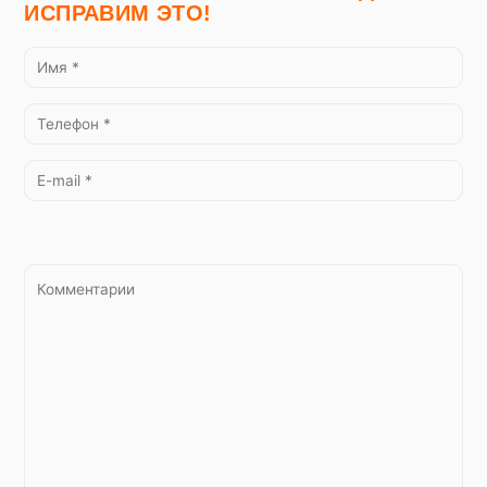
ИСПРАВИМ ЭТО!
Персональную информация, в том числе ту,
которую Пользователь сделал
общедоступной неограниченному кругу лиц
при регистрации на сайтах социальных
сетей. Объем информация
предоставляется Пользователем на его
усмотрение с учетом настроек социальных
медиа платформ:
информацию,
опубликованную на ваших страницах и в
группах, информацию о публикации
контента: комментарии, аудио и
видеозаписи или фотографии;
Статическая и прочая обезличенная
аналитическая информация, которая
автоматически передается Сервису в
процессе использования Сайта с помощью
установленного на устройстве
Пользователя программного обеспечения,