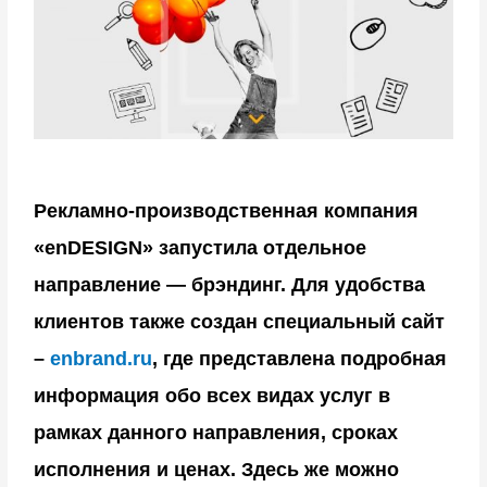
ознакомиться с настоящей Политикой
конфиденциальности.
Использование Сервисов Компании (в том
числе Регистрация в сервисе, нажатие
кнопки “Разрешить данному сайту
обрабатывать данные” или аналогичной,
что по смыслу ст. 435 и 438 Гражданского
кодекса РФ является принятием
Рекламно-производственная компания
(акцептом) данной Политики) означает
«enDESIGN» запустила отдельное
безоговорочное согласие Пользователя с
направление — брэндинг. Для удобства
указанными в настоящей Политике
условиями обработки его персональной
клиентов также создан специальный сайт
информации и получение файлов cookie; в
–
enbrand.ru
, где представлена подробная
случае несогласия с этими условиями
Пользователь должен воздержаться от
информация обо всех видах услуг в
использования Сервисов.
рамках данного направления, сроках
Заключая Соглашение Пользователь дает
исполнения и ценах. Здесь же можно
бессрочное безотзывное письменное