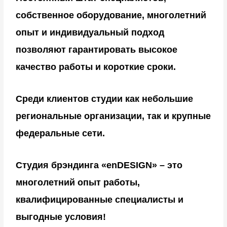
данных» и иных нормативно-правовых
собственное оборудование, многолетний
актов, регулирующих защиту персональных
опыт и индивидуальный подход
данных.
Персональные данные Пользователя,
позволяют гарантировать высокое
касающиеся расовой принадлежности,
качество работы и короткие сроки.
политических взглядов, религиозных и
философских убеждений, состояния
здоровья, интимной жизни не получаются
Среди клиентов студии как небольшие
и не обрабатываются.
региональные организации, так и крупные
Исходя из пункта 5 части 1 статьи 6
федеральные сети.
Федерального закона Российской
Федерации «О персональных данных»,
обработка персональных данных
Студия брэндинга «enDESIGN» – это
необходима для исполнения договора,
многолетний опыт работы,
стороной которого либо
выгодоприобретателем или поручителем
квалифицированные специалисты и
по которому является субъект
выгодные условия!
персональных данных, а также для