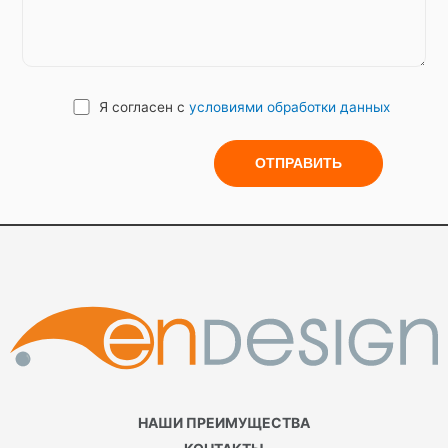
в том числе IP-адрес, данные файлов cookie,
информация о браузере Пользователя (или
иной программе, с помощью которой
осуществляется доступ к Сервисам),
Я согласен с
условиями обработки данных
технические характеристики оборудования
и программного обеспечения,
используемых Пользователем, дата и
время доступа к Сервису, адреса
запрашиваемых страниц и иная подобная
информация. Также данные,
идентифицирующие мобильное устройство
Пользователя, его специфические
настройки и характеристики, информацию о
широте/долготе.
3. Цели обработки
НАШИ ПРЕИМУЩЕСТВА
Персональная информация будет
использована Компанией исключительно в