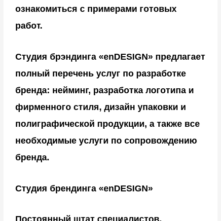
согласие на любые способы обработки
ознакомиться с примерами готовых
своих персональных данных, включая
работ.
любое действие (операцию) или
совокупность действий (операций),
Студия брэндинга «enDESIGN» предлагает
совершаемых с использованием средств
автоматизации или без использования
полный перечень услуг по разработке
таких средств с персональными данными, в
бренда: нейминг, разработка логотипа и
том числе сбор, запись, систематизацию,
накопление, хранение, уточнение
фирменного стиля, дизайн упаковки и
(обновление, изменение), извлечение,
полиграфической продукции, а также все
использование, передачу
необходимые услуги по сопровождению
(распространение, предоставление,
доступ), обезличивание, блокирование,
бренда.
удаление, уничтожение данных.
Обработка персональных данных
Студия брендинга «enDESIGN»
Пользователя осуществляется с
соблюдением федерального закона от 27
июля 2006 года № 152-ФЗ «О персональных
Постоянный штат специалистов,